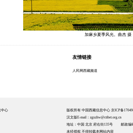
加麻乡夏季风光。曲杰 摄
友情链接
人民网西藏频道
联系我们
|
电子刊
息中心
版权所有 中国西藏信息中心 京ICP备17049
汉文版E-mail：zgxzhw@ctibet.org.cn
地址：中国 北京 府右街135号 邮政编码：
未经授权 不得转载本网站内容