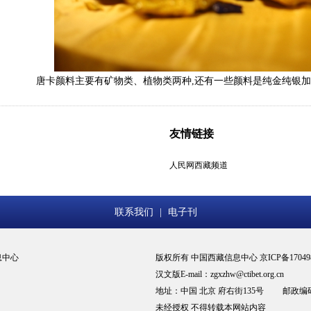
唐卡颜料主要有矿物类、植物类两种,还有一些颜料是纯金纯银加
友情链接
人民网西藏频道
联系我们
|
电子刊
息中心
版权所有 中国西藏信息中心 京ICP备17049
汉文版E-mail：zgxzhw@ctibet.org.cn
地址：中国 北京 府右街135号 邮政编码：
未经授权 不得转载本网站内容