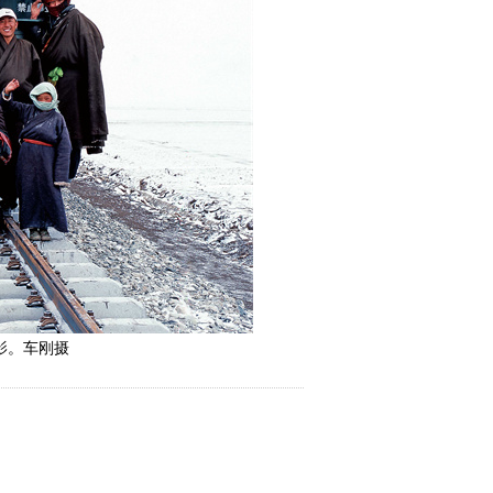
影。车刚摄