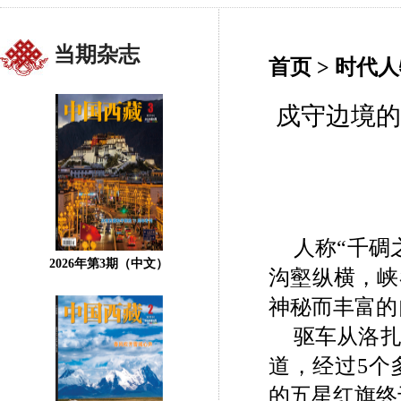
当期杂志
首页
>
时代人
戍守边境的
人称“千碉
2026年第3期（中文）
沟壑纵横，峡
神秘而丰富的
驱车从洛
道，经过5个
的五星红旗终