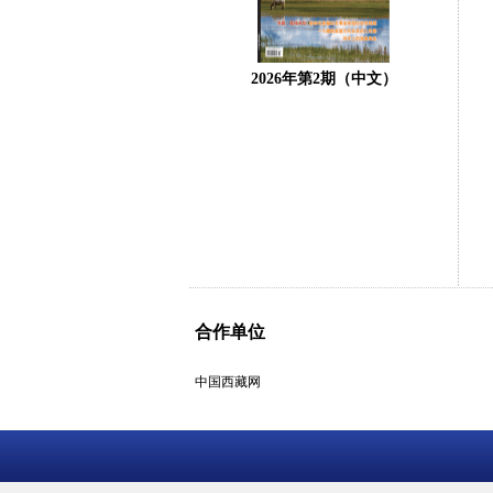
2026年第2期（中文）
合作单位
中国西藏网