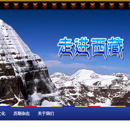
文化
历期杂志
关于我们